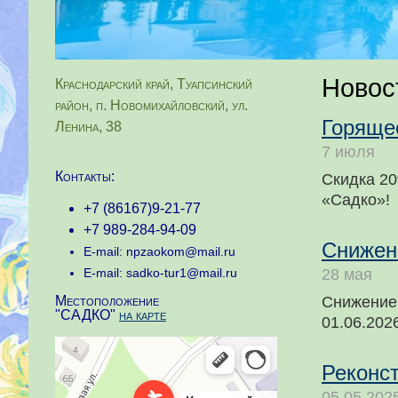
Новос
Краснодарский край, Туапсинский
район, п. Новомихайловский, ул.
Горяще
Ленина, 38
7 июля
Контакты:
Скидка 20
«Садко»!
+7 (86167)9-21-77
+7 989-284-94-09
Снижен
E-mail: npzaokom@mail.ru
E-mail: sadko-tur1@mail.ru
28 мая
Местоположение
Снижение 
"САДКО"
на карте
01.06.202
Реконст
05.05.202